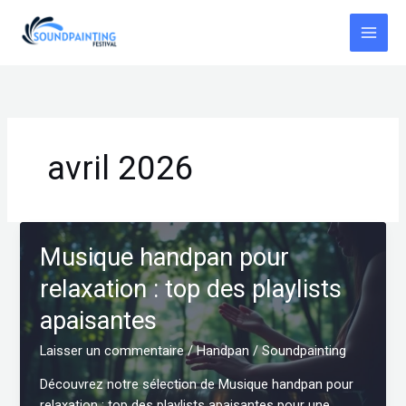
Aller
au
contenu
avril 2026
Musique handpan pour
relaxation : top des playlists
apaisantes
Laisser un commentaire
/
Handpan
/
Soundpainting
Découvrez notre sélection de Musique handpan pour
relaxation : top des playlists apaisantes pour une