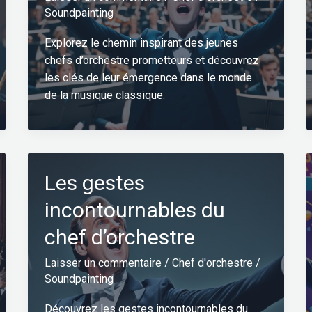
Soundpainting
Explorez le chemin inspirant des jeunes
chefs d’orchestre prometteurs et découvrez
les clés de leur émergence dans le monde
de la musique classique.
Les gestes
incontournables du
chef d’orchestre
Laisser un commentaire
/
Chef d'orchestre
/
Soundpainting
Découvrez les gestes incontournables du