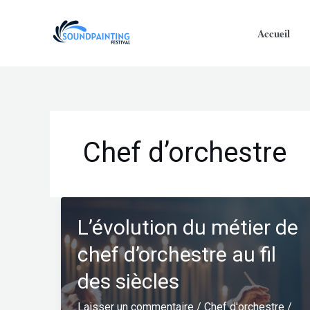
Aller
au
Accueil
contenu
Chef d’orchestre
L’évolution du métier de
chef d’orchestre au fil
des siècles
Laisser un commentaire
/
Chef d'orchestre
/