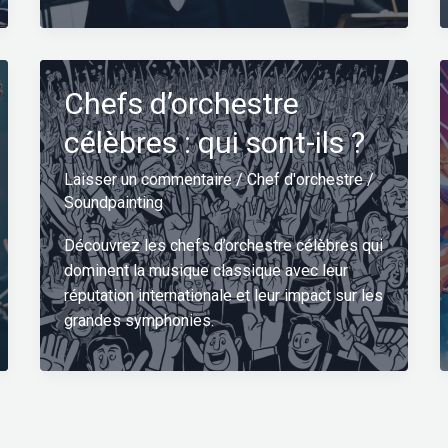
Chefs d’orchestre
célèbres : qui sont-ils ?
Laisser un commentaire
/
Chef d'orchestre
/
Soundpainting
Découvrez les chefs d’orchestre célèbres qui
dominent la musique classique avec leur
réputation internationale et leur impact sur les
grandes symphonies.