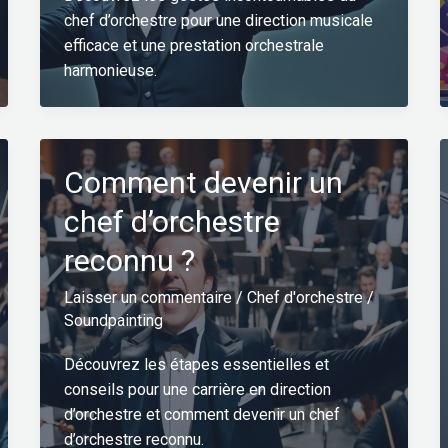
chef d’orchestre pour une direction musicale
efficace et une prestation orchestrale
harmonieuse.
Comment devenir un
chef d’orchestre
reconnu ?
Laisser un commentaire
/
Chef d'orchestre
/
Soundpainting
Découvrez les étapes essentielles et
conseils pour une carrière en direction
d’orchestre et comment devenir un chef
d’orchestre reconnu.