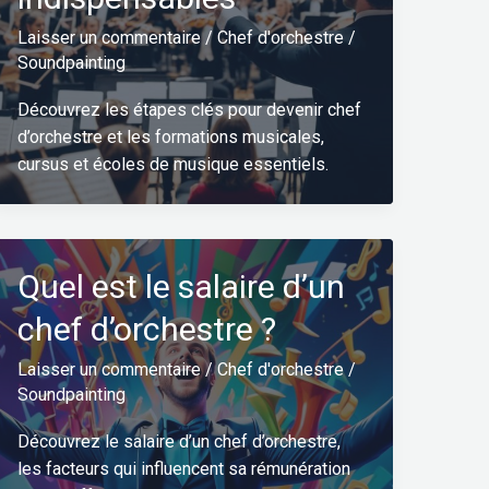
Laisser un commentaire
/
Chef d'orchestre
/
Soundpainting
Découvrez les étapes clés pour devenir chef
d’orchestre et les formations musicales,
cursus et écoles de musique essentiels.
Quel est le salaire d’un
chef d’orchestre ?
Laisser un commentaire
/
Chef d'orchestre
/
Soundpainting
Découvrez le salaire d’un chef d’orchestre,
les facteurs qui influencent sa rémunération