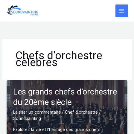
Aller
au
contenu
Chefs d’orchestre
célèbres
Les grands chefs d’orchestre
du 20ème siècle
Laisser un commentaire
/
Chef d'orchestre
/
Soundpainting
Explorez la vie et l’héritage des grands chefs