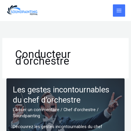
Aller
au
contenu
Conducteur
d’orchestre
Les gestes incontournables
du chef d’orchestre
Laisser un commentaire
/
Chef d'orchestre
/
Soundpainting
Découvrez les gestes incontournables du chef