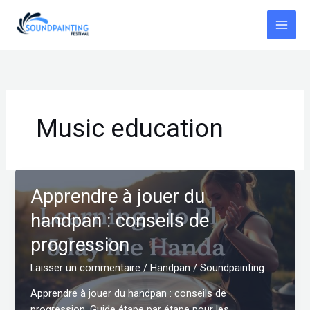
Aller
au
contenu
Music education
Apprendre à jouer du
handpan : conseils de
progression
Laisser un commentaire
/
Handpan
/
Soundpainting
Apprendre à jouer du handpan : conseils de
progression. Guide étape par étape pour les