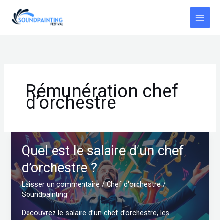
Aller
au
contenu
Rémunération chef
d’orchestre
Quel est le salaire d’un chef
d’orchestre ?
Laisser un commentaire
/
Chef d'orchestre
/
Soundpainting
Découvrez le salaire d’un chef d’orchestre, les