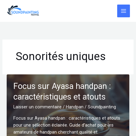
Aller
au
contenu
Sonorités uniques
Focus sur Ayasa handpan :
caractéristiques et atouts
Laisser un commentaire
/
Handpan
/
Soundpainting
Focus sur Ayasa handpan : caractéristiques et atouts
pour une sélection éclairée. Guide d’achat pour les
amateurs de handpan cherchant qualité et