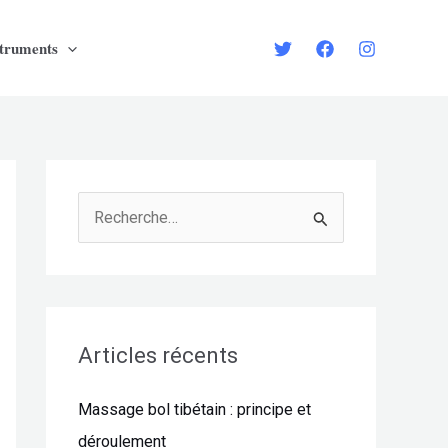
struments
R
e
c
h
e
Articles récents
r
Massage bol tibétain : principe et
c
déroulement
h