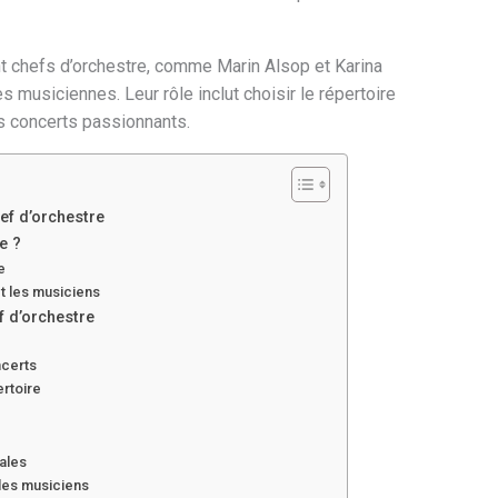
 chefs d’orchestre, comme Marin Alsop et Karina
s musiciennes. Leur rôle inclut choisir le répertoire
des concerts passionnants.
ef d’orchestre
e ?
e
et les musiciens
f d’orchestre
ncerts
ertoire
ales
les musiciens