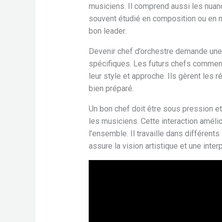
musiciens. Il comprend aussi les nuanc
souvent étudié en composition ou en mu
bon leader.
Devenir chef d’orchestre demande une 
spécifiques. Les futurs chefs commen
leur style et approche. Ils gèrent les 
bien préparé.
Un bon chef doit être sous pression et
les musiciens. Cette interaction améli
l’ensemble. Il travaille dans différents
assure la vision artistique et une inte