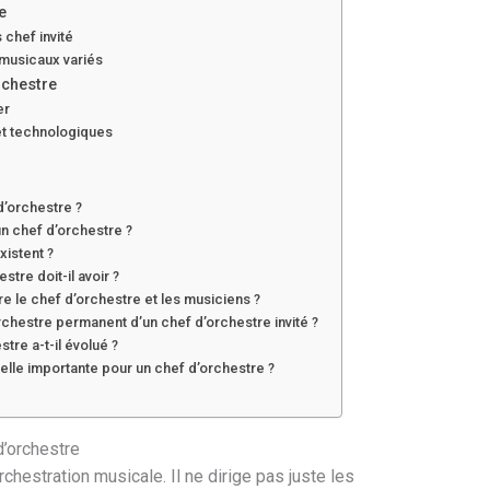
e
chef invité
musicaux variés
rchestre
er
et technologiques
 d’orchestre ?
un chef d’orchestre ?
xistent ?
stre doit-il avoir ?
e le chef d’orchestre et les musiciens ?
rchestre permanent d’un chef d’orchestre invité ?
re a-t-il évolué ?
-elle importante pour un chef d’orchestre ?
d’orchestre
rchestration musicale. Il ne dirige pas juste les