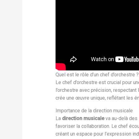
Quel est le rôle d’un chef d’orchestre ?
Le chef d’orchestre est crucial pour un
l’orchestre avec précision, respectant
crée une œuvre unique, reflétant les é
Importance de la direction musicale
La
direction musicale
va au-delà des i
favoriser la collaboration. Le chef éc
créant un espace pour l’expression ind