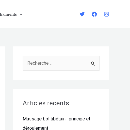
struments
R
e
c
h
e
Articles récents
r
Massage bol tibétain : principe et
c
déroulement
h