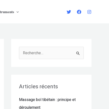
struments
R
e
c
h
e
Articles récents
r
Massage bol tibétain : principe et
c
déroulement
h