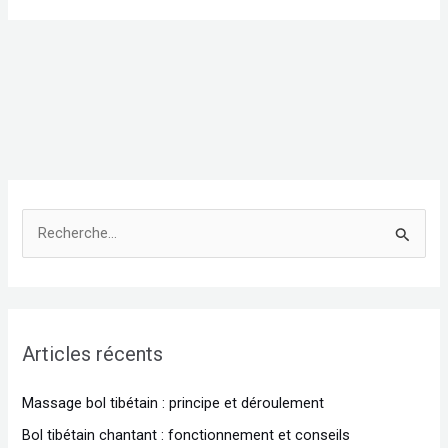
R
e
c
h
Articles récents
e
r
Massage bol tibétain : principe et déroulement
c
Bol tibétain chantant : fonctionnement et conseils
h