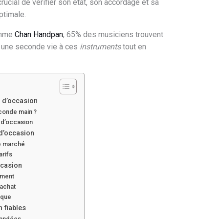
crucial de vérifier son état, son accordage et sa
timale.
omme
Chan Handpan
, 65% des musiciens trouvent
re une seconde vie à ces
instruments
tout en
 d’occasion
conde main ?
t d’occasion
d’occasion
le marché
arifs
ccasion
ement
 achat
ique
 fiables
mandées