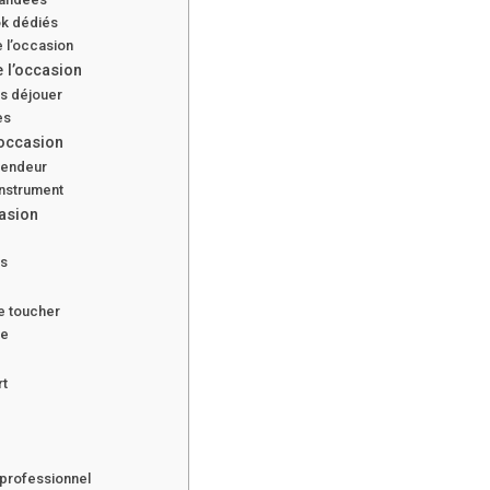
k dédiés
 l’occasion
e l’occasion
s déjouer
es
’occasion
vendeur
instrument
asion
s
es
le toucher
ue
rt
professionnel