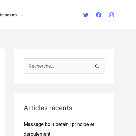
struments
R
e
c
h
e
Articles récents
r
Massage bol tibétain : principe et
c
déroulement
h