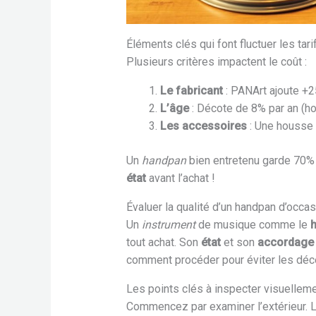
Éléments clés qui font fluctuer les tari
Plusieurs critères impactent le coût :
Le fabricant
: PANArt ajoute +25
L’âge
: Décote de 8% par an (ho
Les accessoires
: Une housse c
Un
handpan
bien entretenu garde 70% 
état
avant l’achat !
Évaluer la qualité d’un handpan d’occa
Un
instrument
de musique comme le
tout achat. Son
état
et son
accordage
comment procéder pour éviter les déc
Les points clés à inspecter visuellem
Commencez par examiner l’extérieur. L